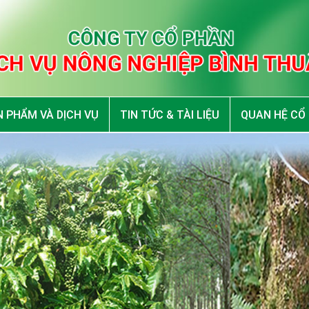
 PHẨM VÀ DỊCH VỤ
TIN TỨC & TÀI LIỆU
QUAN HỆ CỔ