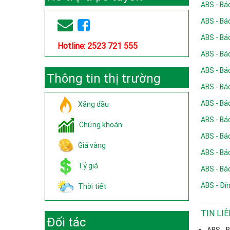
ABS - Báo
ABS - Báo
ABS - Báo
Hotline: 2523 721 555
ABS - Báo
ABS - Báo
Thông tin thị trường
ABS - Báo
ABS - Báo
Xăng dầu
ABS - Báo
Chứng khoán
ABS - Báo
Giá vàng
ABS - Báo
Tỷ giá
ABS - Báo
ABS - Đí
Thời tiết
TIN LI
Đối tác