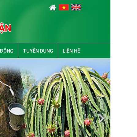
 ĐÔNG
TUYỂN DỤNG
LIÊN HỆ