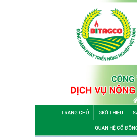
TRANG CHỦ
GIỚI THIỆU
S
QUAN HỆ CỔ ĐÔN