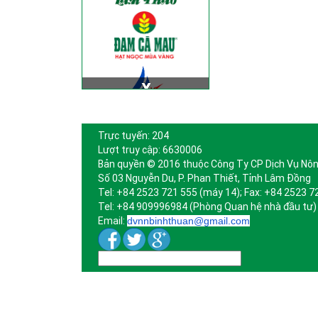
Trực tuyến: 204
Lượt truy cập: 6630006
Bản quyền © 2016 thuộc Công Ty CP Dịch Vụ Nôn
Số 03 Nguyễn Du, P. Phan Thiết, Tỉnh Lâm Đồng
Tel: +84 2523 721 555 (máy 14); Fax: +84 2523 7
Tel: +84 909996984 (Phòng Quan hệ nhà đầu tư)
Email:
dvnnbinhthuan@gmail.com