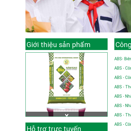
Giới thiệu sản phẩm
Công
ABS- Biê
ABS - Cô
ABS - Cô
ABS - Th
ABS - Nh
ABS - Nh
ABS - Th
ABS - Cô
Hỗ trợ trực tuyến