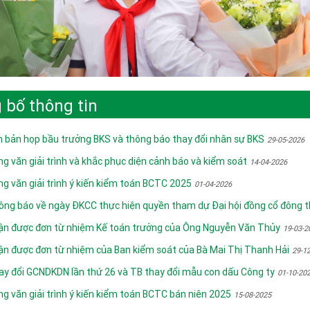
 bố thông tin
n bản họp bầu trưởng BKS và thông báo thay đổi nhân sự BKS
29-05-2026
ng văn giải trình và khắc phục diện cảnh báo và kiểm soát
14-04-2026
ng văn giải trình ý kiến kiểm toán BCTC 2025
01-04-2026
ông báo về ngày ĐKCC thực hiện quyền tham dự Đại hội đồng cổ đông 
ận được đơn từ nhiệm Kế toán trưởng của Ông Nguyễn Văn Thủy
19-03-2
ận được đơn từ nhiệm của Ban kiểm soát của Bà Mai Thị Thanh Hải
29-1
ay đổi GCNDKDN lần thứ 26 và TB thay đổi mẫu con dấu Công ty
01-10-20
ng văn giải trình ý kiến kiểm toán BCTC bán niên 2025
15-08-2025