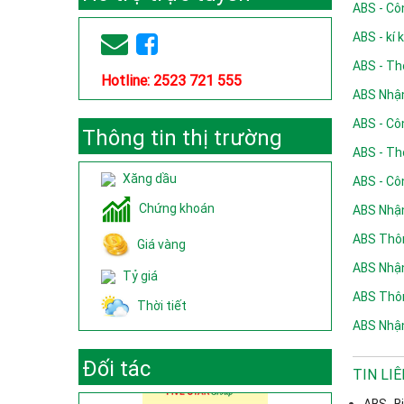
ABS - Cô
ABS - kí
ABS - Th
Hotline: 2523 721 555
ABS Nhận
ABS - Cô
Thông tin thị trường
ABS - Th
Xăng dầu
ABS - Cô
Chứng khoán
ABS Nhận
ABS Thôn
Giá vàng
ABS Nhận
Tỷ giá
ABS Thôn
Thời tiết
ABS Nhận
Đối tác
TIN LI