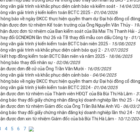
iên bản họp bầu trưởng BKS và thông báo thay đổi nhân sự BKS -
29/05
ông văn giải trình và khắc phục diện cảnh báo và kiểm soát -
14/04/20
ông văn giải trình ý kiến kiểm toán BCTC 2025 -
01/04/2026
Thông báo về ngày ĐKCC thực hiện quyền tham dự Đại hội đồng cổ đôn
Nhận được đơn từ nhiệm Kế toán trưởng của Ông Nguyễn Văn Thủy -
19
Nhận được đơn từ nhiệm của Ban kiểm soát của Bà Mai Thị Thanh Hải -
Thay đổi GCNDKDN lần thứ 26 và TB thay đổi mẫu con dấu Công ty -
01/
ông văn giải trình ý kiến kiểm toán BCTC bán niên 2025 -
15/08/2025
ông văn giải trình và khắc phục diện cảnh báo quý 2 -
21/07/2025
kí kết hợp đồng kiểm toán BCTC Bán niên và năm 2025 -
18/06/2025
Thông báo thay đổi nhân sự -
02/06/2025
ận được đơn đề cử của Ông Trần Văn Mười -
16/05/2025
ông văn giải trình và khắc phục diện cảnh báo -
04/04/2025
Thông báo về ngày ĐKCC thực hiện quyền tham dự Đại hội đồng cổ đôn
ông văn giải trình ý kiến kiểm toán BCTC 2024 -
01/04/2025
ận được đơn từ nhiệm của Thành viên HĐQT của Bà Bùi Thị Hà Lâm -
3
ông báo thay đổi giấy chứng nhận đăng ký doanh nghiệp lần thứ 25 -
1
ận được đơn từ nhiệm Giám đốc của Ông Trần Bá Mai Anh Vũ -
06/03/2
ông báo thay đổi giấy chứng nhận đăng ký doanh nghiệp lần thứ 24 -
1
ận được đơn xin từ nhiệm Giám đốc của bà Bùi Thị Hà Lâm -
10/12/202
3
4
5
6
7