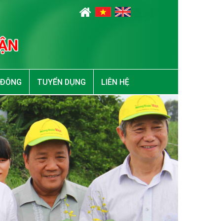
 ĐÔNG
TUYỂN DỤNG
LIÊN HỆ