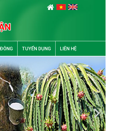
 ĐÔNG
TUYỂN DỤNG
LIÊN HỆ