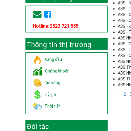
ABS - 
ABS - 
ABS - C
ABS - C
Hotline: 2523 721 555
ABS - 
ABS - 
ABS Nh
Thông tin thị trường
ABS - C
ABS - 
ABS - C
Xăng dầu
ABS Nh
ABS Th
Chứng khoán
ABS Nh
ABS Th
Giá vàng
ABS Nh
1
2
Tỷ giá
Thời tiết
Đối tác