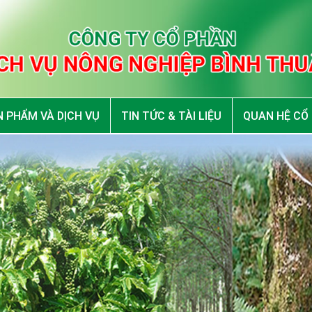
 PHẨM VÀ DỊCH VỤ
TIN TỨC & TÀI LIỆU
QUAN HỆ CỔ