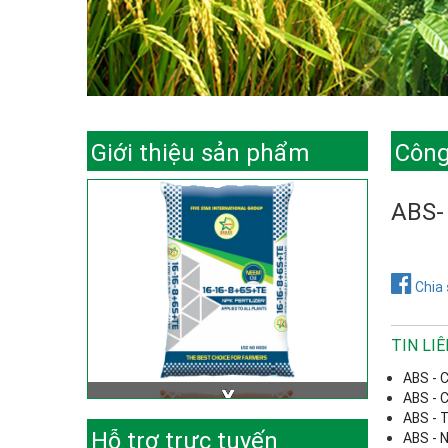
Giới thiệu sản phẩm
Công
ABS-
Chia 
TIN LI
ABS - C
ABS - C
ABS - 
Hỗ trợ trực tuyến
ABS - 