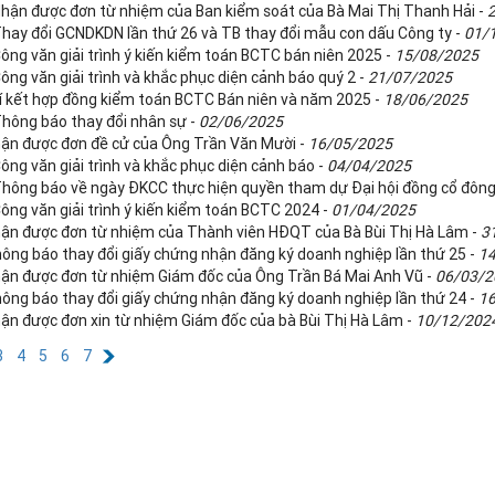
Nhận được đơn từ nhiệm của Ban kiểm soát của Bà Mai Thị Thanh Hải -
Thay đổi GCNDKDN lần thứ 26 và TB thay đổi mẫu con dấu Công ty -
01/
ông văn giải trình ý kiến kiểm toán BCTC bán niên 2025 -
15/08/2025
ông văn giải trình và khắc phục diện cảnh báo quý 2 -
21/07/2025
kí kết hợp đồng kiểm toán BCTC Bán niên và năm 2025 -
18/06/2025
Thông báo thay đổi nhân sự -
02/06/2025
ận được đơn đề cử của Ông Trần Văn Mười -
16/05/2025
ông văn giải trình và khắc phục diện cảnh báo -
04/04/2025
Thông báo về ngày ĐKCC thực hiện quyền tham dự Đại hội đồng cổ đôn
ông văn giải trình ý kiến kiểm toán BCTC 2024 -
01/04/2025
ận được đơn từ nhiệm của Thành viên HĐQT của Bà Bùi Thị Hà Lâm -
3
ông báo thay đổi giấy chứng nhận đăng ký doanh nghiệp lần thứ 25 -
1
ận được đơn từ nhiệm Giám đốc của Ông Trần Bá Mai Anh Vũ -
06/03/2
ông báo thay đổi giấy chứng nhận đăng ký doanh nghiệp lần thứ 24 -
1
ận được đơn xin từ nhiệm Giám đốc của bà Bùi Thị Hà Lâm -
10/12/202
3
4
5
6
7