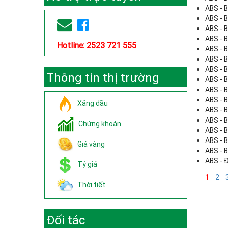
ABS - B
ABS - B
ABS - B
ABS - B
Hotline: 2523 721 555
ABS - B
ABS - B
ABS - B
Thông tin thị trường
ABS - B
ABS - B
ABS - B
Xăng dầu
ABS - B
ABS - B
Chứng khoán
ABS - B
ABS - B
Giá vàng
ABS - B
ABS - 
Tỷ giá
1
2
Thời tiết
Đối tác