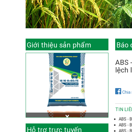
Giới thiệu sản phẩm
Báo 
ABS -
lệch 
Chia 
TIN LI
ABS - B
ABS - B
Hỗ trợ trực tuyến
ABS - B