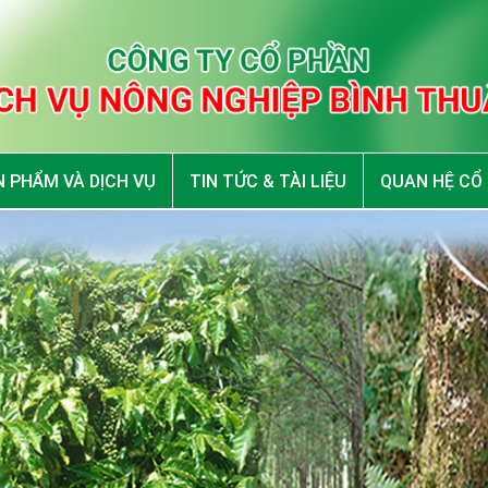
 PHẨM VÀ DỊCH VỤ
TIN TỨC & TÀI LIỆU
QUAN HỆ CỔ