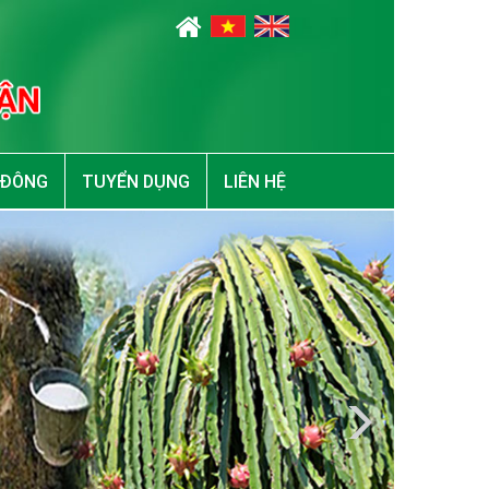
 ĐÔNG
TUYỂN DỤNG
LIÊN HỆ