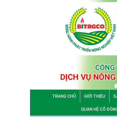
TRANG CHỦ
GIỚI THIỆU
S
QUAN HỆ CỔ ĐÔN