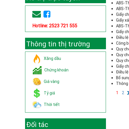
ABS-Th
ABS-Th
Giấy c
Giấy x
Hotline: 2523 721 555
ABS-Th
Giấy c
Điều lệ
Thông tin thị trường
Công b
Quy ch
Quy ch
Xăng dầu
Quy chế
Giấy c
Chứng khoán
Điều l
Bổ sun
Giá vàng
Thông 
1
2
Tỷ giá
Thời tiết
Đối tác