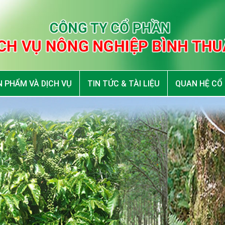
 PHẨM VÀ DỊCH VỤ
TIN TỨC & TÀI LIỆU
QUAN HỆ CỔ