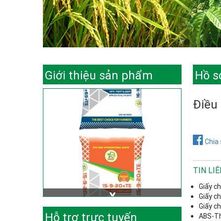
Giới thiệu sản phẩm
Hồ s
Điều 
Chia 
TIN LI
Giấy c
Giấy c
Giấy c
Hỗ trợ trực tuyến
ABS-Th