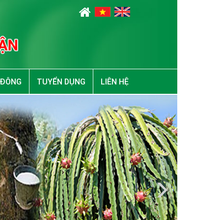
 ĐÔNG
TUYỂN DỤNG
LIÊN HỆ