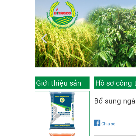
Giới thiệu sản
Hồ sơ công 
phẩm
Bổ sung ngà
Chia sẻ