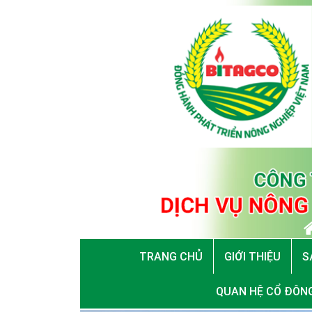
TRANG CHỦ
GIỚI THIỆU
S
QUAN HỆ CỔ ĐÔN