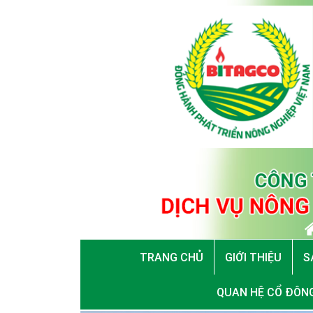
TRANG CHỦ
GIỚI THIỆU
S
QUAN HỆ CỔ ĐÔN