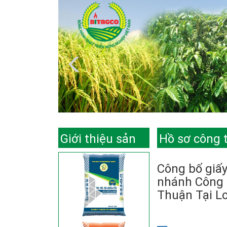
Giới thiệu sản
Hồ sơ công 
phẩm
Công bố giấ
nhánh Công 
Thuận Tại L