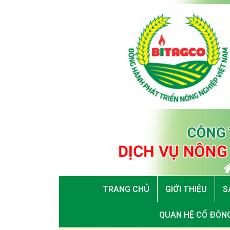
TRANG CHỦ
GIỚI THIỆU
S
QUAN HỆ CỔ ĐÔN