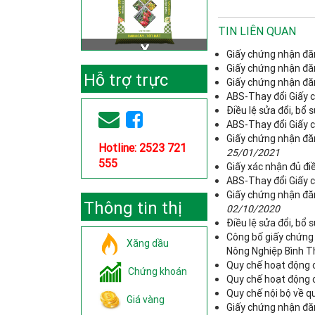
TIN LIÊN QUAN
Giấy chứng nhận đăn
Giấy chứng nhận đăn
Hỗ trợ trực
Giấy chứng nhận đăn
ABS-Thay đổi Giấy c
tuyến
Điều lệ sửa đổi, bổ
ABS-Thay đổi Giấy c
Giấy chứng nhận đăn
Hotline: 2523 721
25/01/2021
555
Giấy xác nhận đủ đi
ABS-Thay đổi Giấy c
Giấy chứng nhận đăn
Thông tin thị
02/10/2020
Điều lệ sửa đổi, bổ
trường
Công bố giấy chứng
Xăng dầu
Nông Nghiệp Bình T
Quy chế hoạt động 
Chứng khoán
Quy chế hoạt động 
Quy chế nội bộ về qu
Giá vàng
Giấy chứng nhận đă