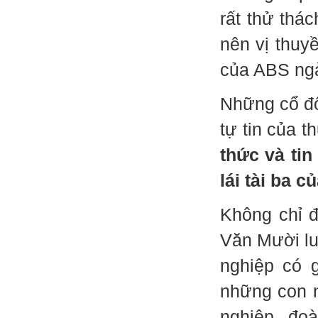
rất thử thá
nên vị thuy
của ABS ng
Những cổ đô
tự tin của 
thức và ti
lái tài ba c
Không chỉ đ
Văn Mười lu
nghiệp có g
những con n
nghiệp, đo