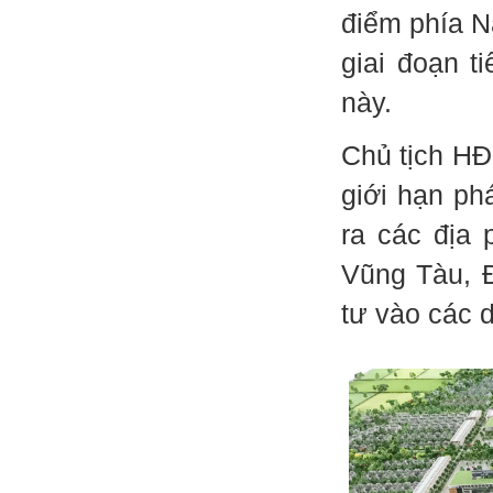
điểm phía N
giai đoạn t
này.
Chủ tịch HĐ
giới hạn ph
ra các địa
Vũng Tàu, Đ
tư vào các d