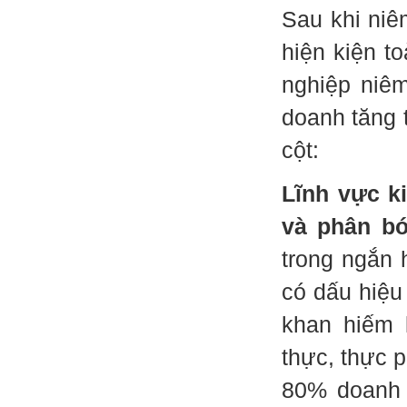
Sau khi niê
hiện kiện t
nghiệp niêm
doanh tăng 
cột:
Lĩnh vực k
và phân b
trong ngắn 
có dấu hiệu
khan hiếm 
thực, thực 
80% doanh 