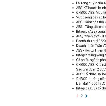
Lãi ròng quý 2 của 
ABS: Kế hoạch lợi n
ĐHĐCĐ ABS: Mục tiêu
Vượt sóng để cập b
ABS - Nắm bắt thời 
ABS - Tăng tốc cho 
Bitagco (ABS) cùng 
ABS, "thiên thời - địa
Doanh thu quý 3/202
Doanh nhân Trần Văn
ABS - Hội tụ Thiên th
Bitagco vững vàng 
Cổ phiếu ngành phân
ĐHĐCĐ ABS: Khả năn
Sao giai đoạn 2 đư
ABS: Tổ chức Đại h
ĐHĐCĐ thường niên 
kiến đạt 1,000 tỷ đ
Bitagco (ABS) tổ ch
1
2