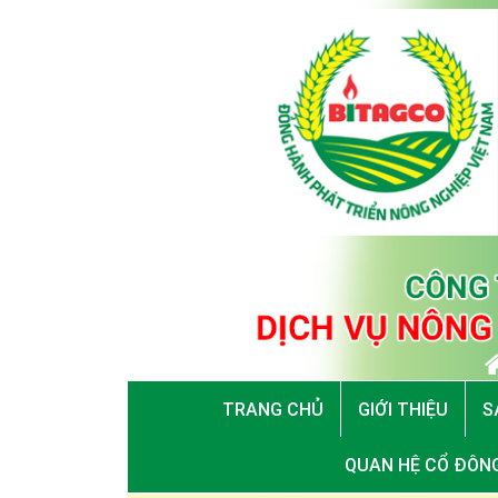
TRANG CHỦ
GIỚI THIỆU
S
QUAN HỆ CỔ ĐÔN