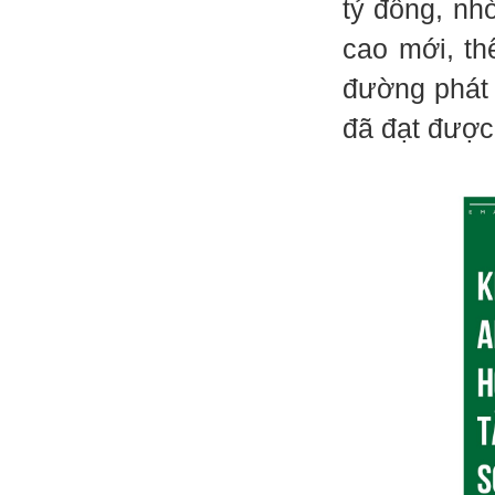
tỷ đồng, nh
cao mới, th
đường phát 
đã đạt được