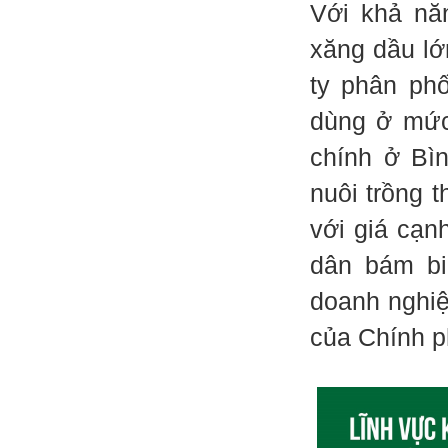
Với khả nă
xăng dầu lớ
ty phân phố
dùng ở mức 
chính ở Bì
nuôi trồng 
với giá cạn
dân bám bi
doanh nghiệ
của Chính p