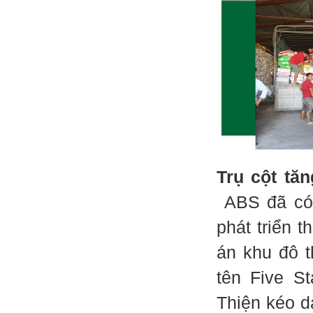
Trụ cột tă
ABS đã có 
phát triển 
án khu đô t
tên Five S
Thiện kéo d