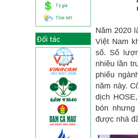
Tỷ giá
Thời tiết
Năm 2020 là
Đối tác
Việt Nam kh
số. Số lượ
nhiều lần t
phiếu ngàn
năm này. Cổ
dịch HOSE,
bón nhưng 
được nhà đầ