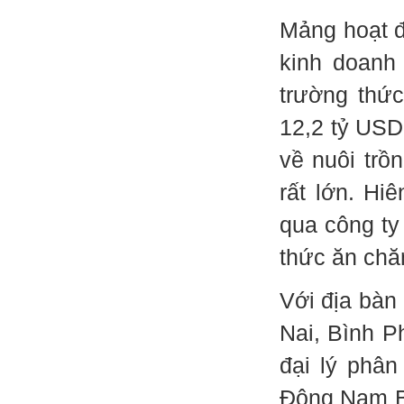
Mảng hoạt đ
kinh doan
trường thứ
12,2 tỷ USD
về nuôi trồ
rất lớn. Hi
qua công ty
thức ăn chă
Với địa bàn
Nai, Bình 
đại lý phân
Đông Nam Bộ