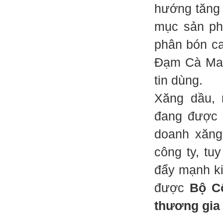
hướng tăng 
mục sản ph
phân bón c
Đạm Cà Mau
tin dùng.
Xăng dầu, 
đang được 
doanh xăng
công ty, t
đẩy mạnh ki
được
Bộ C
thương gia