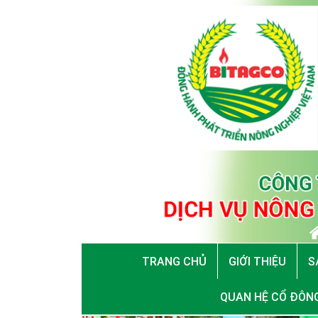
TRANG CHỦ
GIỚI THIỆU
S
QUAN HỆ CỔ ĐÔN