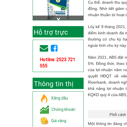
Cụ thể, doanh thu qu
đồng. Nhờ tiết giảm c
nhuận thuần từ hoạt 
Lũy kế 9 tháng 2021,
Hỗ trợ trực
điểm kinh doanh đa 
thường có chu kỳ h
tuyến
ngoài tính chu kỳ này
Năm 2021, ABS đặt mụ
Hotline: 2523 721
5%. Đồng thời, theo 
555
của lợi nhuận năm na
quyết HĐQT về vi
Thông tin thị
Riverbank, doanh ngh
khả năng lợi nhuận 
trường
KQKD quý 4 của ABS,
Xăng dầu
Chứng khoán
Phối cảnh 
Giá vàng
Một thông tin đáng c