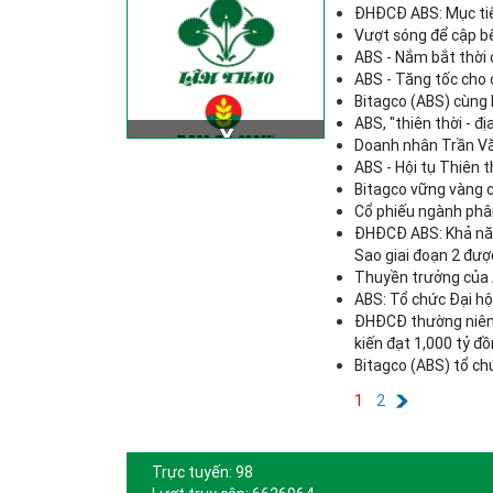
ĐHĐCĐ ABS: Mục tiêu
Vượt sóng để cập b
ABS - Nắm bắt thời 
ABS - Tăng tốc cho 
Bitagco (ABS) cùng 
ABS, "thiên thời - địa
Doanh nhân Trần Văn
ABS - Hội tụ Thiên th
Bitagco vững vàng 
Cổ phiếu ngành phân
ĐHĐCĐ ABS: Khả năn
Sao giai đoạn 2 đư
Thuyền trưởng của A
ABS: Tổ chức Đại h
ĐHĐCĐ thường niên 
kiến đạt 1,000 tỷ đ
Bitagco (ABS) tổ ch
1
2
Trực tuyến: 98