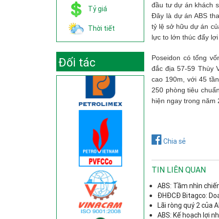
đầu tư dự án khách sạ
Tỷ giá
Đây là dự án ABS tha
tỷ lệ sở hữu dự án củ
Thời tiết
lực to lớn thúc đẩy 
Poseidon có tổng vốn
Đối tác
đắc địa 57-59 Thùy 
cao 190m, với 45 tầ
250 phòng tiêu chuẩn
hiện ngay trong năm 
Chia sẻ
TIN LIÊN QUAN
ABS: Tầm nhìn chiế
ĐHĐCĐ Bitagco: Doa
Lãi ròng quý 2 của 
ABS: Kế hoạch lợi n