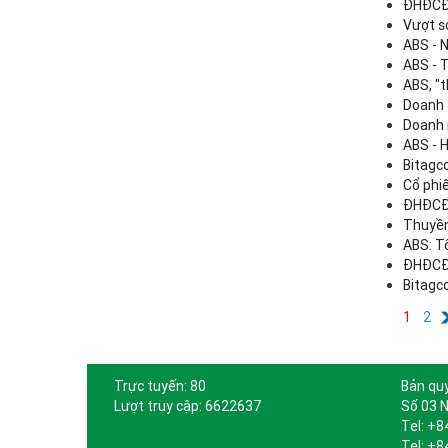
ĐHĐCĐ 
Vượt s
ABS - N
ABS - 
ABS, "t
Doanh 
Doanh 
ABS - H
Bitagc
Cổ phi
ĐHĐCĐ 
Thuyền
ABS: T
ĐHĐCĐ 
Bitagc
1
2
Trực tuyến: 80
Bản qu
Lượt truy cập: 6622637
Số 03 N
Tel: +8
Tel: +8