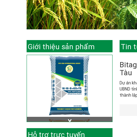
Giới thiệu sản phẩm
Tin 
Bitag
Tàu
Dự án kh
UBND tỉn
thành lập
Hỗ trợ trực tuyến