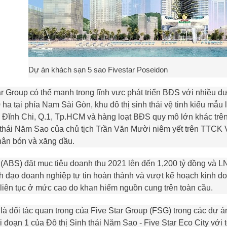
Dự án khách sạn 5 sao Fivestar Poseidon
ar Group có thế mạnh trong lĩnh vực phát triển BĐS với nhiều d
ha tại phía Nam Sài Gòn, khu đô thị sinh thái vệ tinh kiểu mẫu 
 Đĩnh Chi, Q.1,
Tp.HCM
và hàng loạt BĐS quy mô lớn khác trên
 thái Năm Sao của chủ tịch Trần Văn Mười niêm yết trên TTCK
ân bón và xăng dầu.
(
ABS
) đặt mục tiêu doanh thu 2021 lên đến 1,200 tỷ đồng và L
nh đạo doanh nghiệp tự tin hoàn thành và vượt kế hoạch kinh do
 liên tục ở mức cao do khan hiếm nguồn cung trên toàn cầu.
 là đối tác quan trọng của Five Star Group (FSG) trong các dự 
ai đoạn 1 của Đô thị Sinh thái Năm Sao - Five Star Eco City với 