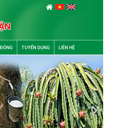
 ĐÔNG
TUYỂN DỤNG
LIÊN HỆ