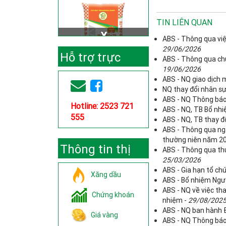
TIN LIÊN QUAN
ABS - Thông qua việ
29/06/2026
Hỗ trợ trực
ABS - Thông qua chủ
19/06/2026
tuyến
ABS - NQ giao dịch
NQ thay đổi nhân sự
ABS - NQ Thông báo 
Hotline: 2523 721
ABS - NQ, TB Bổ nhi
555
ABS - NQ, TB thay đ
ABS - Thông qua ng
thường niên năm 2
Thông tin thị
ABS - Thông qua thự
25/03/2026
trường
ABS - Gia hạn tổ c
Xăng dầu
ABS - Bổ nhiệm Ngườ
ABS - NQ về việc th
Chứng khoán
nhiệm -
29/08/202
ABS - NQ ban hành Đ
Giá vàng
ABS - NQ Thông báo 