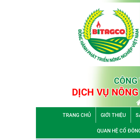
TRANG CHỦ
GIỚI THIỆU
S
QUAN HỆ CỔ ĐÔN