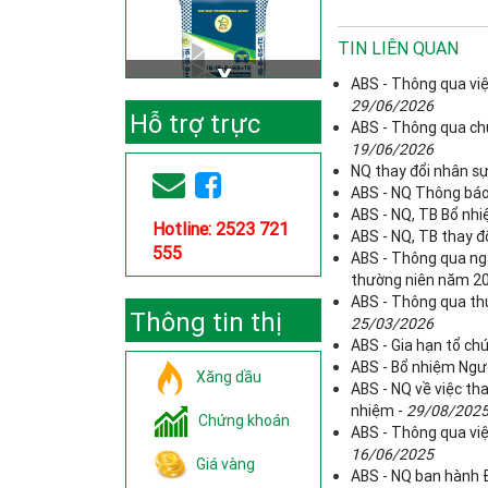
TIN LIÊN QUAN
ABS - Thông qua việ
29/06/2026
Hỗ trợ trực
ABS - Thông qua chủ
19/06/2026
tuyến
NQ thay đổi nhân sự
ABS - NQ Thông báo 
ABS - NQ, TB Bổ nhi
Hotline: 2523 721
ABS - NQ, TB thay đ
555
ABS - Thông qua ng
thường niên năm 2
ABS - Thông qua thự
Thông tin thị
25/03/2026
ABS - Gia hạn tổ c
trường
ABS - Bổ nhiệm Ngườ
Xăng dầu
ABS - NQ về việc th
nhiệm -
29/08/202
Chứng khoán
ABS - Thông qua việ
16/06/2025
Giá vàng
ABS - NQ ban hành Đ