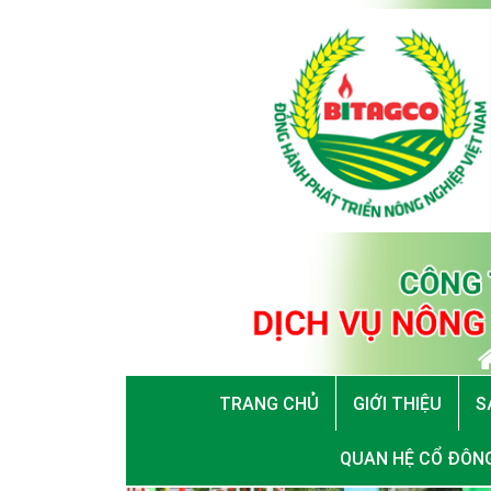
TRANG CHỦ
GIỚI THIỆU
S
QUAN HỆ CỔ ĐÔN