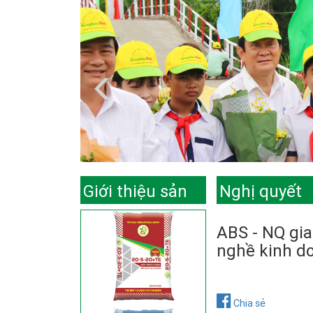
Giới thiệu sản
Nghị quyết
phẩm
ABS - NQ gi
nghề kinh d
Chia sẻ