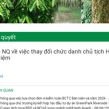
 quyết
 NQ về việc thay đổi chức danh chủ tịch 
hiệm
sẻ
ÊN QUAN
Thông qua việc lựa chọn đơn vị kiểm toán BCTC Bán niên và năm 2026 -
Thông qua chủ trương ký kết hợp tác đầu tư dự án GreenPark Riverside 
NQ giao dịch mua BĐS và NQ bổ sung ngành nghề kinh doanh -
08/06/20