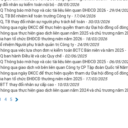
y đổi nhân sự kiểm toán nội bộ -
08/05/2026
NQ Thông báo mời họp và các tài liệu liên quan ĐHĐCĐ 2026 -
29/04/20
NQ, TB Bổ nhiệm kế toán trưởng Công ty -
17/04/2026
NQ, TB thay đổi nhân sự người phụ trách kế toán -
30/03/2026
Thông qua ngày ĐKCC để thực hiện quyền tham dự Đại hội đồng cổ đôn
Thông qua thực hiện giao dịch liên quan năm 2025 và chủ trương năm 2
Gia hạn tổ chức ĐHĐCĐ thường niên năm 2026 -
18/03/2026
Bổ nhiệm Người phụ trách quản trị Công ty -
24/09/2025
Thông qua việc lựa chọn đơn vị kiểm toán BCTC Bán niên và năm 2025 -
NQ ban hành Điều lệ và các Quy chế -
02/06/2025
NQ Thông báo mời họp và các tài liệu liên quan ĐHĐCĐ 2025 -
06/05/20
Thông qua giao dịch với bên liên quan Công ty CP Tập đoàn Quốc tế Nă
Thông qua ngày ĐKCC để thực hiện quyền tham dự Đại hội đồng cổ đôn
Gia hạn tổ chức ĐHĐCĐ thường niên năm 2025 -
17/03/2025
CBTT thay đổi nhân sự cấp cao -
10/03/2025
Thông qua thực hiện giao dịch liên quan năm 2024 và chủ trương năm 2
3
4
5