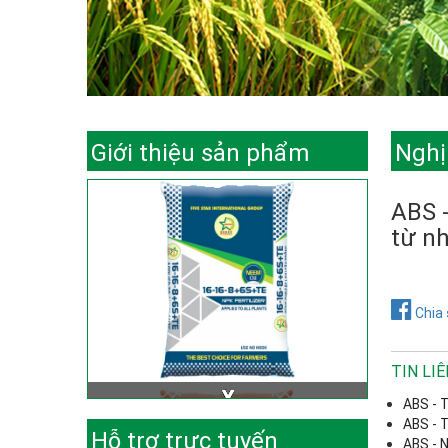
Giới thiệu sản phẩm
Nghị
ABS -
từ n
Chia 
TIN LI
ABS - 
ABS - 
Hỗ trợ trực tuyến
ABS - 