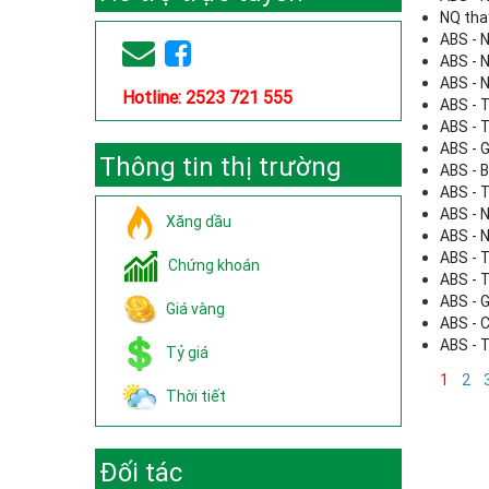
NQ tha
ABS - 
ABS - 
ABS - 
Hotline: 2523 721 555
ABS - 
ABS - 
ABS - 
Thông tin thị trường
ABS - 
ABS - 
ABS - 
Xăng dầu
ABS - 
ABS - 
Chứng khoán
ABS - 
ABS - 
Giá vàng
ABS - 
ABS - 
Tỷ giá
1
2
Thời tiết
Đối tác