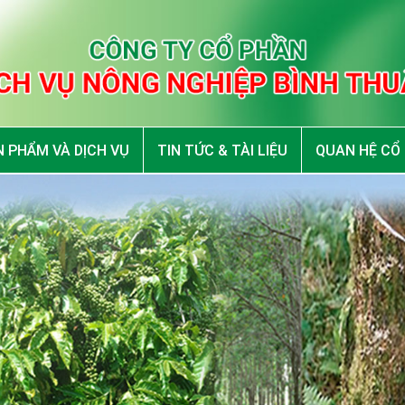
 PHẨM VÀ DỊCH VỤ
TIN TỨC & TÀI LIỆU
QUAN HỆ CỔ