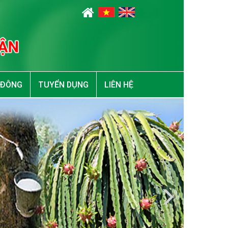
 ĐÔNG
TUYỂN DỤNG
LIÊN HỆ