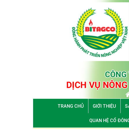
TRANG CHỦ
GIỚI THIỆU
S
QUAN HỆ CỔ ĐÔN