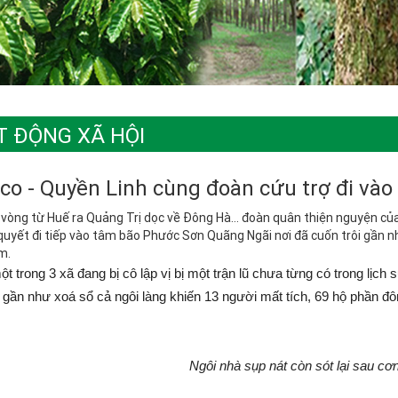
T ĐỘNG XÃ HỘI
co - Quyền Linh cùng đoàn cứu trợ đi và
vòng từ Huế ra Quảng Trị dọc về Đông Hà… đoàn quân thiện nguyện của Q
quyết đi tiếp vào tâm bão Phước Sơn Quãng Ngãi nơi đã cuốn trôi gần n
m.
ột trong 3 xã đang bị cô lập vị bị một trận lũ chưa từng có trong lịc
gần như xoá sổ cả ngôi làng khiến 13 người mất tích, 69 hộ phần đôn
Ngôi nhà sụp nát còn sót lại sau cơ