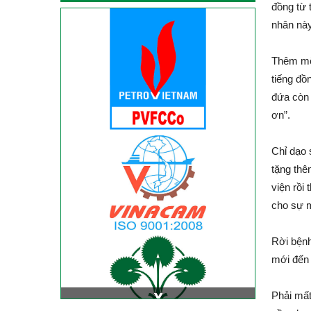
đồng từ 
nhân này
Thêm một
tiếng đồ
đứa còn 
ơn”.
Chỉ dạo 
tặng thê
viện rồi
cho sự 
Rời bệnh
mới đến 
Phải mất