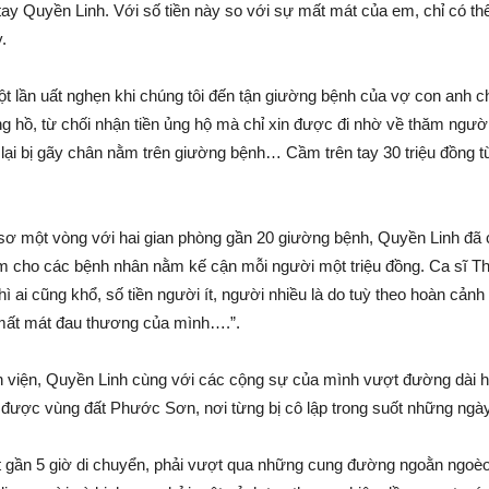
tay Quyền Linh. Với số tiền này so với sự mất mát của em, chỉ có t
.
 lần uất nghẹn khi chúng tôi đến tận giường bệnh của vợ con anh c
ng hồ, từ chối nhận tiền ủng hộ mà chỉ xin được đi nhờ về thăm ng
lại bị gãy chân nằm trên giường bệnh… Cầm trên tay 30 triệu đồng từ 
sơ một vòng với hai gian phòng gần 20 giường bệnh, Quyền Linh đã ch
m cho các bệnh nhân nằm kế cận mỗi người một triệu đồng. Ca sĩ Th
 thì ai cũng khổ, số tiền người ít, người nhiều là do tuỳ theo hoàn c
mất mát đau thương của mình….”.
 viện, Quyền Linh cùng với các cộng sự của mình vượt đường dài 
được vùng đất Phước Sơn, nơi từng bị cô lập trong suốt những ngày
 gần 5 giờ di chuyển, phải vượt qua những cung đường ngoằn ngoèo