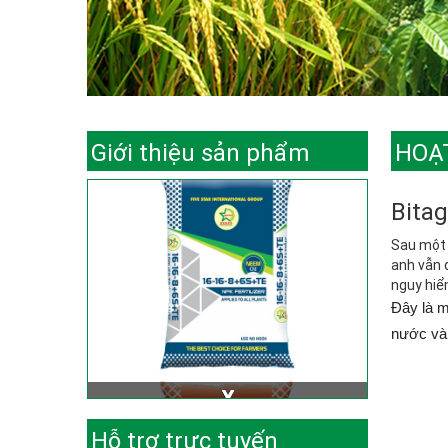
Giới thiệu sản phẩm
HOẠ
Bitag
Sau một 
anh vẫn 
nguy hiể
Đây là m
nước và 
Hỗ trợ trực tuyến