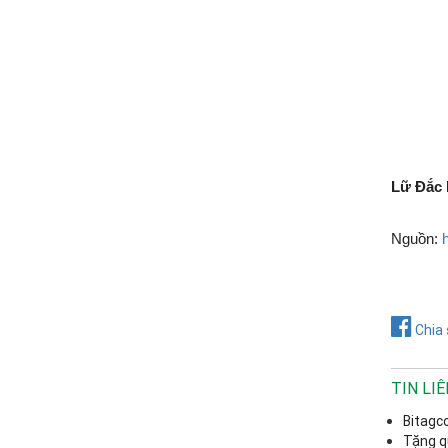
Lữ Đắc
Nguồn:
Chia 
TIN LI
Bitagc
Tặng q