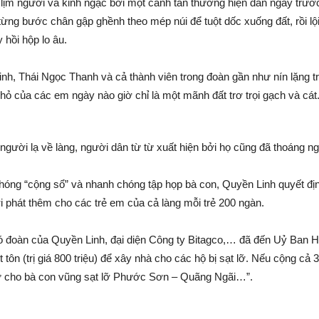
lịm người và kinh ngạc bởi một cảnh tan thương hiện dần ngay trướ
 từng bước chân gập ghềnh theo mép núi để tuột dốc xuống đất, rồi l
 hồi hộp lo âu.
nh, Thái Ngọc Thanh và cả thành viên trong đoàn gần như nín lặng 
hỏ của các em ngày nào giờ chỉ là một mãnh đất trơ trọi gạch và cát
người lạ về làng, người dân từ từ xuất hiện bởi họ cũng đã thoáng 
óng “cộng sổ” và nhanh chóng tập họp bà con, Quyền Linh quyết định 
i phát thêm cho các trẻ em của cả làng mỗi trẻ 200 ngàn.
 đoàn của Quyền Linh, đại diện Công ty Bitagco,… đã đến Uỷ Ban 
 tôn (trị giá 800 triệu) để xây nhà cho các hộ bị sạt lỡ. Nếu cộng cả
tư cho bà con vũng sạt lỡ Phước Sơn – Quãng Ngãi…”.