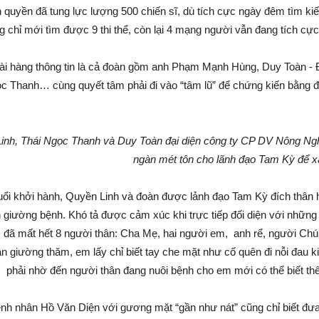
 quyền đã tung lực lượng 500 chiến sĩ, dù tích cực ngày đêm tìm k
g chỉ mới tìm được 9 thi thể, còn lại 4 mạng người vẫn đang tích c
ài hàng thông tin là cả đoàn gồm anh Phạm Mạnh Hùng, Duy Toàn - 
c Thanh… cùng quyết tâm phải đi vào “tâm lũ” để chứng kiến bằng đ
inh, Thái Ngọc Thanh và Duy Toàn đại diện công ty CP DV Nông Nghi
ngàn mét tôn cho lãnh đạo Tam Kỳ để x
ổi khởi hành, Quyền Linh và đoàn được lảnh đạo Tam Kỳ đích thân 
 giường bệnh. Khó tả được cảm xúc khi trực tiếp đối diện với những 
đã mất hết 8 người thân: Cha Mẹ, hai người em, anh rể, người Chú 
tận giường thăm, em lấy chỉ biết tay che mặt như cố quên đi nỗi đa
 phải nhờ đến người thân đang nuôi bệnh cho em mới có thể biết t
nh nhân Hồ Văn Diện với gương mặt “gần như nát” cũng chỉ biết đưa m