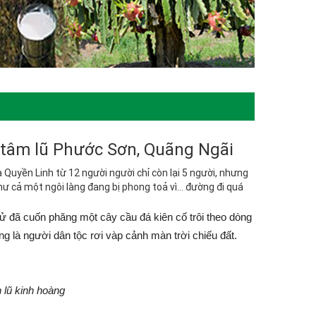
o tâm lũ Phước Sơn, Quãng Ngãi
uyền Linh từ 12 người người chỉ còn lại 5 người, nhưng
hư cả một ngôi làng đang bị phong toả vì… đường đi quá
h sử đã cuốn phăng một cây cầu đá kiên cố trôi theo dòng
g là người dân tộc rơi vàp cảnh màn trời chiếu đất.
n lũ kinh hoàng