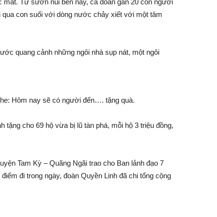
c mắt. Từ sườn núi bên này, cả đoàn gần 20 con người
ội qua con suối với dòng nước chảy xiết với một tâm
trước quang cảnh những ngôi nhà sụp nát, một ngôi
.
nghe: Hôm nay sẽ có người đến…. tặng quà.
tặng cho 69 hộ vừa bị lũ tàn phá, mỗi hộ 3 triệu đồng,
Huyện Tam Kỳ – Quãng Ngãi trao cho Ban lảnh đạo 7
 3 điểm đi trong ngày, đoàn Quyền Linh đã chi tổng cộng