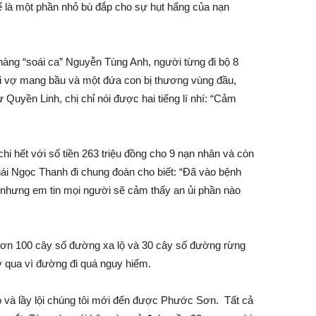
hể là một phần nhỏ bù đắp cho sự hụt hẩng của nạn
hàng “soái ca” Nguyễn Tùng Anh, người từng đi bộ 8
ười vợ mang bầu và một đứa con bị thương vùng đầu,
Quyền Linh, chị chỉ nói được hai tiếng lí nhí: “Cảm
i hết với số tiền 263 triệu đồng cho 9 nạn nhân và còn
ái Ngọc Thanh đi chung đoàn cho biết: “Đã vào bệnh
ảnh nhưng em tin mọi người sẽ cảm thấy an ủi phần nào
hơn 100 cây số đường xa lộ và 30 cây số đường rừng
 qua vì đường đi quá nguy hiểm.
 và lầy lội chúng tôi mới đến được Phước Sơn. Tất cả