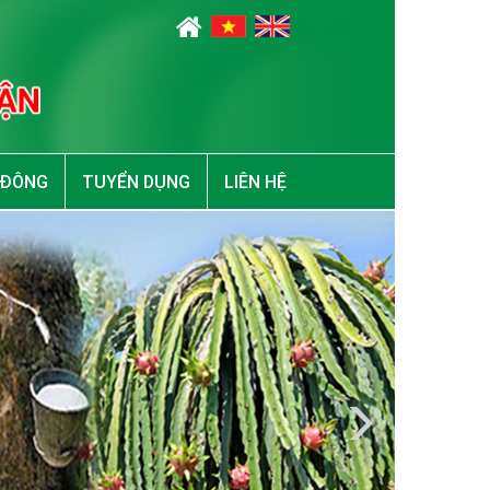
 ĐÔNG
TUYỂN DỤNG
LIÊN HỆ