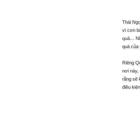
Thái Ngọ
vì cơn b
quá… Nhữ
quà của
Riêng Qu
nơi này,
rằng sẽ 
điều kiệ