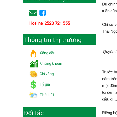
Dù chính
tuần cũn
Hotline: 2523 721 555
Chỉ sơ v
Thái Ngọ
Thông tin thị trường
Quyền L
Xăng dầu
Chứng khoán
Trước bu
Giá vàng
nằm trên
Tỷ giá
một đêm 
tôi đến 
Thời tiết
điều gì…
Đối tác
Riêng bệ