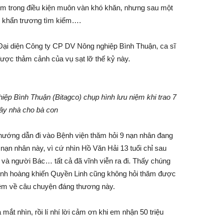
iếm trong điều kiện muôn vàn khó khăn, nhưng sau một
ực khẩn trương tìm kiếm….
Đại diện Công ty CP DV Nông nghiệp Bình Thuận, ca sĩ
ược thảm cảnh của vụ sạt lỡ thế kỷ này.
ệp Bình Thuận (Bitagco) chụp hình lưu niệm khi trao 7
ây nhà cho bà con
hướng dẫn đi vào Bệnh viện thăm hỏi 9 nạn nhân đang
nạn nhân này, vì cứ nhìn Hồ Văn Hải 13 tuổi chỉ sau
và người Bác… tất cả đã vĩnh viễn ra đi. Thấy chúng
u kinh hoàng khiến Quyền Linh cũng không hỏi thăm được
hêm về câu chuyện đáng thương này.
ắt nhìn, rồi lí nhí lời cảm ơn khi em nhận 50 triệu