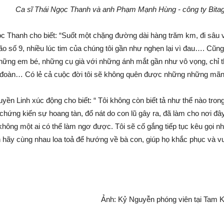
Ca sĩ Thái Ngọc Thanh và anh Phạm Mạnh Hùng - công ty Bitagco 
c Thanh cho biết: “Suốt một chặng đường dài hàng trăm km, đi sâu 
ão số 9, nhiều lúc tim của chúng tôi gần như nghẹn lại vì đau…. Cũn
ng em bé, những cụ già với những ánh mắt gần như vô vọng, chỉ th
 đoàn… Có lẻ cả cuộc đời tôi sẽ không quên được những những mãn
yền Linh xúc động cho biết: “ Tôi không còn biết tả như thể nào tr
 chứng kiến sự hoang tàn, đổ nát do con lũ gây ra, đã làm cho nơi đây 
không một ai có thể làm ngơ được. Tôi sẽ cố gắng tiếp tục kêu gọi n
n hãy cùng nhau loa toả để hướng về bà con, giúp họ khắc phục và v
Ảnh: Kỷ Nguyễn phóng viên tại Tam 