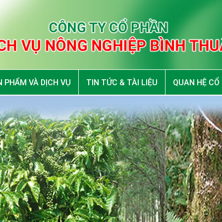
 PHẨM VÀ DỊCH VỤ
TIN TỨC & TÀI LIỆU
QUAN HỆ CỔ