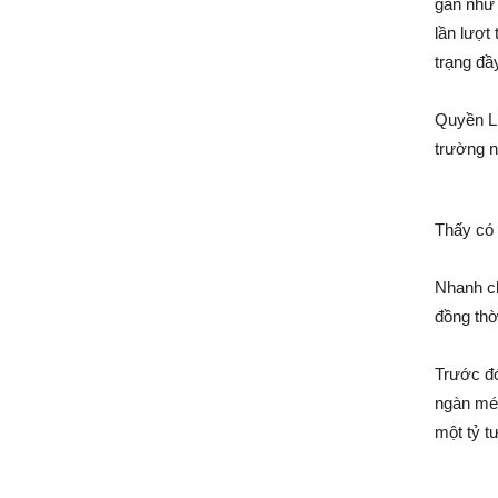
gần như 
lần lượt
trạng đầy
Quyền Li
trường n
Thấy có 
Nhanh ch
đồng thờ
Trước đó
ngàn mét
một tỷ 