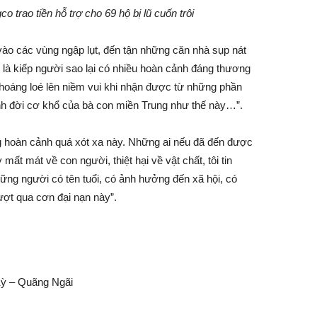
trao tiền hỗ trợ cho 69 hộ bị lũ cuốn trôi
vào các vùng ngập lụt, đến tận những căn nhà sụp nát
g là kiếp người sao lại có nhiều hoàn cảnh đáng thương
oáng loé lên niềm vui khi nhận được từ những phần
h đời cơ khổ của bà con miền Trung như thế này…”.
ong hoàn cảnh quá xót xa này. Những ai nếu đã đến được
mất mát về con người, thiệt hại về vật chất, tôi tin
hững người có tên tuổi, có ảnh hưởng đến xã hội, có
ượt qua cơn đại nạn này”.
Kỳ – Quãng Ngãi