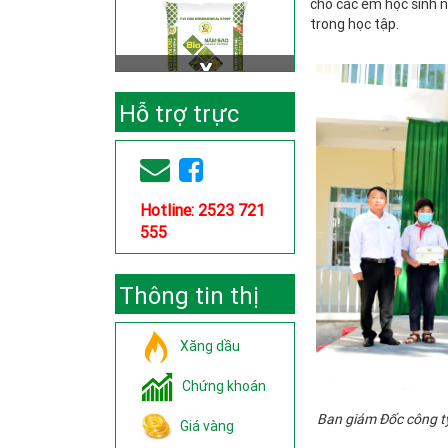
cho các em học sinh 
trong học tập.
Hỗ trợ trực
tuyến
Hotline: 2523 721
555
Thông tin thị
trường
Xăng dầu
Chứng khoán
Ban giám Đốc công t
Giá vàng