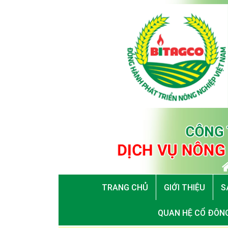
TRANG CHỦ
GIỚI THIỆU
S
QUAN HỆ CỔ ĐÔN