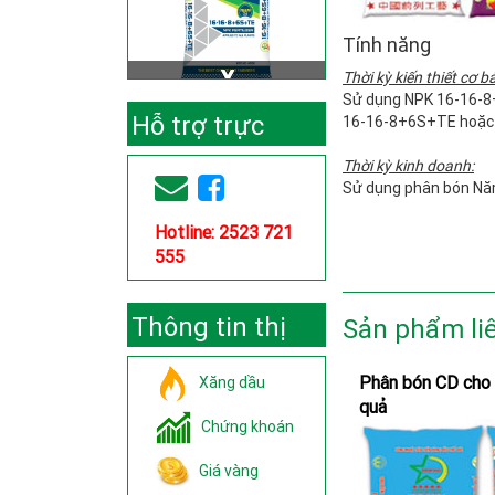
Tính năng
Thời kỳ kiến thiết cơ b
Sử dụng NPK 16-16-8
Hỗ trợ trực
16-16-8+6S+TE hoặc
Thời kỳ kinh doanh:
tuyến
Sử dụng phân bón Nă
Hotline: 2523 721
555
Thông tin thị
Sản phẩm li
trường
Phân bón CD cho 
Xăng dầu
quả
Chứng khoán
Giá vàng