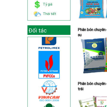
Tỷ giá
Thời tiết
Đối tác
Phân bón chuyên 
su
Phân bón chuyên 
trái