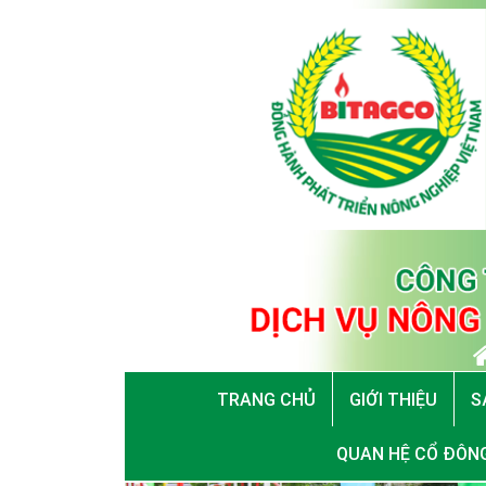
TRANG CHỦ
GIỚI THIỆU
S
QUAN HỆ CỔ ĐÔN