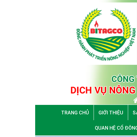
TRANG CHỦ
GIỚI THIỆU
S
QUAN HỆ CỔ ĐÔN