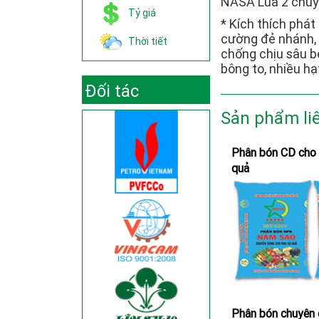
NASA Lúa 2 chuyê
Tỷ giá
* Kích thích phát 
cường đẻ nhánh, 
Thời tiết
chống chịu sâu bệ
bông to, nhiều hạ
Đối tác
Sản phẩm li
Phân bón CD cho 
quả
Phân bón chuyên 