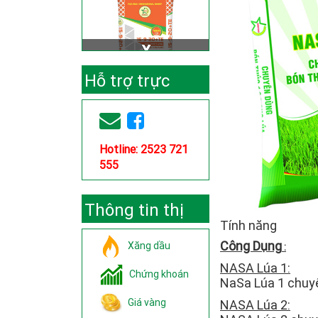
Hỗ trợ trực
tuyến
Hotline: 2523 721
555
Thông tin thị
Tính năng
trường
Công Dụng
Xăng dầu
:
NASA Lúa 1:
Chứng khoán
NaSa Lúa 1 chuyê
Giá vàng
NASA Lúa 2: