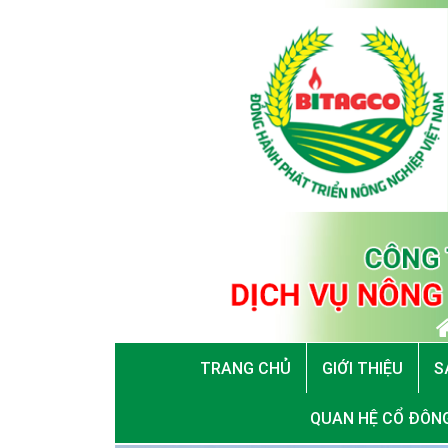
TRANG CHỦ
GIỚI THIỆU
S
QUAN HỆ CỔ ĐÔN