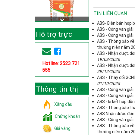
TIN LIÊN QUAN
ABS- Biên bản họp b
ABS - Công văn giải
Hỗ trợ trực
ABS - Công văn giải
ABS - Thông báo về
tuyến
thường niên năm 2
ABS - Nhận được đơ
19/03/2026
Hotline: 2523 721
ABS - Nhận được đơn
555
29/12/2025
ABS - Thay đổi GCND
01/10/2025
Thông tin thị
ABS - Công văn giải
ABS - Công văn giải 
trường
ABS - kí kết hợp đ
Xăng dầu
ABS - Thông báo tha
ABS Nhận được đơn 
Chứng khoán
ABS - Công văn giải
ABS - Thông báo về
Giá vàng
thường niên năm 2