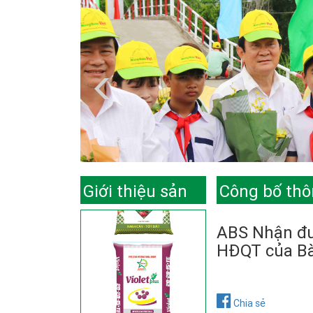
Giới thiệu sản
Công bố thô
phẩm
ABS Nhận đư
HĐQT của Bà
Chia sẻ