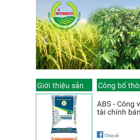
Giới thiệu sản
Công bố thô
phẩm
ABS - Công v
tài chính bá
Chia sẻ