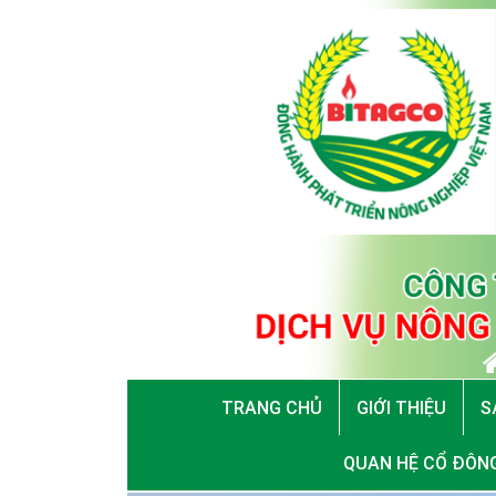
TRANG CHỦ
GIỚI THIỆU
S
QUAN HỆ CỔ ĐÔN