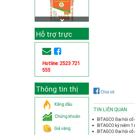
Hỗ trợ trực
tuyến
Hotline: 2523 721
555
Thông tin thị
Chia sẻ
trường
Xăng dầu
TIN LIÊN QUAN
Chứng khoán
BITAGCO Đại hội cổ 
BITAGCO kỷ niệm 1
Giá vàng
BITAGCO Đại hội cổ đ