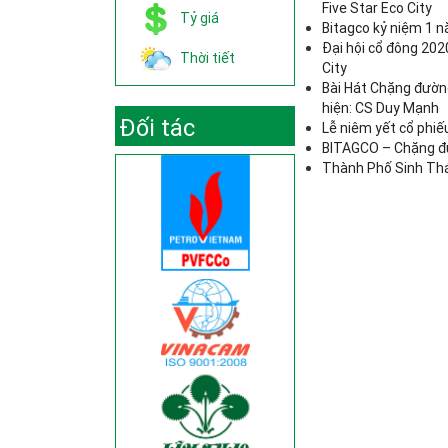
Five Star Eco City
Tỷ giá
Bitagco kỷ niệm 1 
Đại hội cổ đông 202
Thời tiết
City
Bài Hát Chặng đường
hiện: CS Duy Mạnh
Đối tác
Lễ niêm yết cổ phiế
BITAGCO – Chặng đư
Thành Phố Sinh Thái