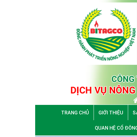
TRANG CHỦ
GIỚI THIỆU
S
QUAN HỆ CỔ ĐÔN