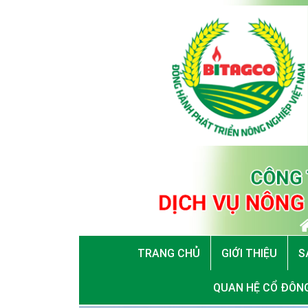
TRANG CHỦ
GIỚI THIỆU
S
QUAN HỆ CỔ ĐÔN