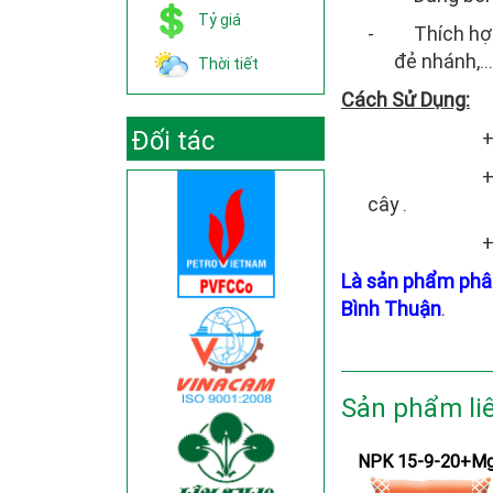
Tỷ giá
-
Thích hợp
đẻ nhánh,…
Thời tiết
Cách Sử Dụng:
Đối tác
+ Cây lươ
+ Cây côn
cây
.
+ Cây ăn t
Là sản phẩm phâ
Bình Thuận
.
Sản phẩm li
NPK 15-9-20+M