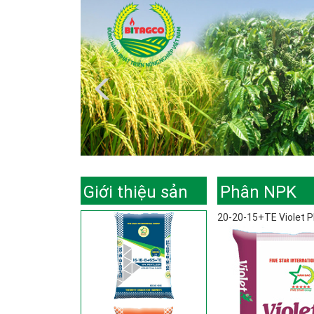
Giới thiệu sản
Phân NPK
20-20-15+TE Violet P
phẩm