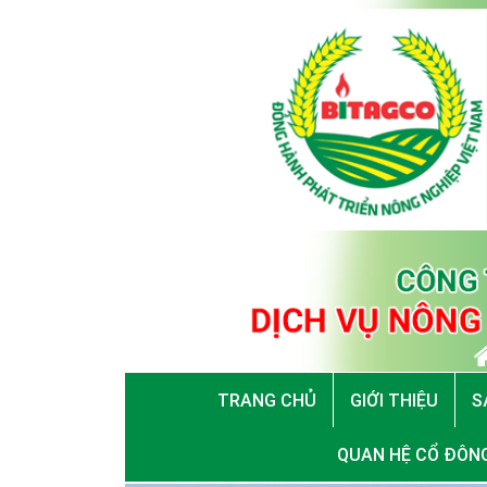
TRANG CHỦ
GIỚI THIỆU
S
QUAN HỆ CỔ ĐÔN