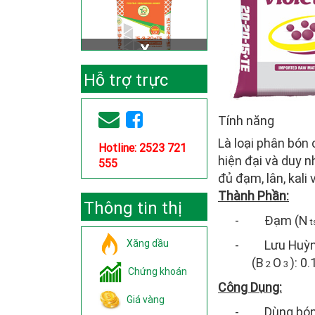
Hỗ trợ trực
tuyến
Tính năng
Là loại phân bón
Hotline: 2523 721
hiện đại và duy 
555
đủ đạm, lân, kali 
Thành Phần:
Thông tin thị
-
Đạm (N
t
trường
Xăng dầu
-
Lưu Huỳn
(B
O
): 0
2
3
Chứng khoán
Công Dụng:
Giá vàng
-
Dùng bón 