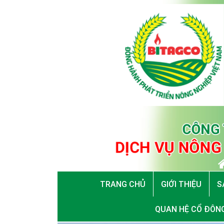
TRANG CHỦ
GIỚI THIỆU
S
QUAN HỆ CỔ ĐÔN