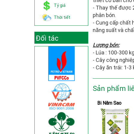
thiết cơ bản cho 
Tỷ giá
- Thay thế được 
phân bón.
Thời tiết
- Cung cấp chất h
năng suất và chấ
Đối tác
Lượng bón:
- Lúa : 100-300 
- Cây công nghiệ
- Cây ăn trái: 1-
Sản phẩm li
Bi Năm Sao