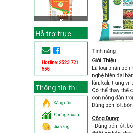
Hỗ trợ trực
tuyến
Tính năng
Giới Thiệu
Hotline: 2523 721
Là loại phân bón
555
nghệ hiện đại bằ
lân, kali, trung v
Thông tin thị
Có thể thay thế 
con nông dân tro
trường
Xăng dầu
Dùng bón lót, bón
Chứng khoán
Công Dụng:
- Dùng bón lót, b
Giá vàng