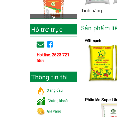
Tính năng
Sản phẩm li
Hỗ trợ trực
tuyến
Đất sạch
Hotline: 2523 721
555
Thông tin thị
trường
Xăng dầu
Phân lân Supe L
Chứng khoán
Giá vàng