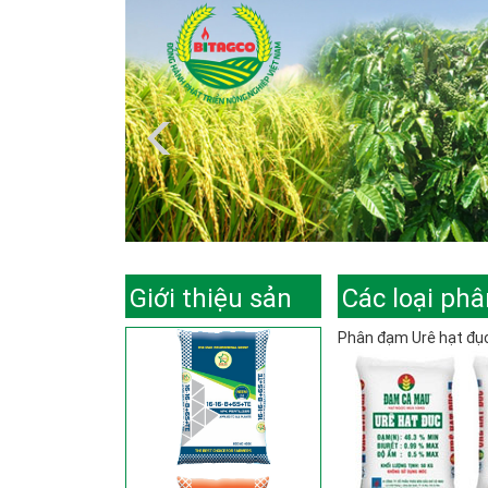
Giới thiệu sản
Các loại ph
Phân đạm Urê hạt đụ
phẩm