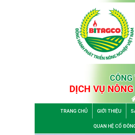
TRANG CHỦ
GIỚI THIỆU
S
QUAN HỆ CỔ ĐÔN