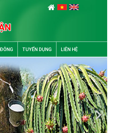
 ĐÔNG
TUYỂN DỤNG
LIÊN HỆ