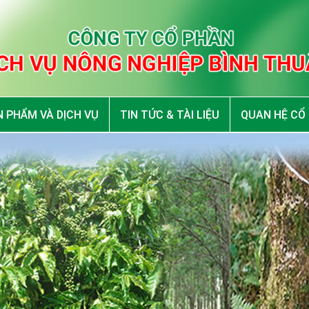
 PHẨM VÀ DỊCH VỤ
TIN TỨC & TÀI LIỆU
QUAN HỆ CỔ