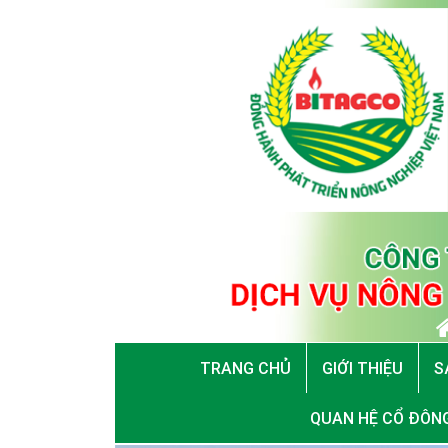
TRANG CHỦ
GIỚI THIỆU
S
QUAN HỆ CỔ ĐÔN