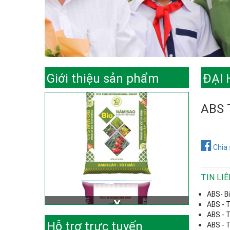
Giới thiệu sản phẩm
ĐẠI
ABS 
Chia 
TIN LI
ABS- B
ABS - 
ABS - 
Hỗ trợ trực tuyến
ABS - 