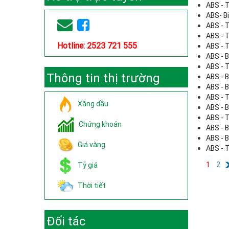
ABS - 
ABS- Bi
ABS - 
ABS - 
Hotline: 2523 721 555
ABS - 
ABS - 
ABS - 
Thông tin thị trường
ABS - 
ABS - 
ABS - 
Xăng dầu
ABS - 
ABS - 
Chứng khoán
ABS - 
ABS - 
Giá vàng
ABS - T
1
2
Tỷ giá
Thời tiết
Đối tác