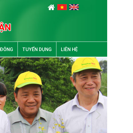
 ĐÔNG
TUYỂN DỤNG
LIÊN HỆ