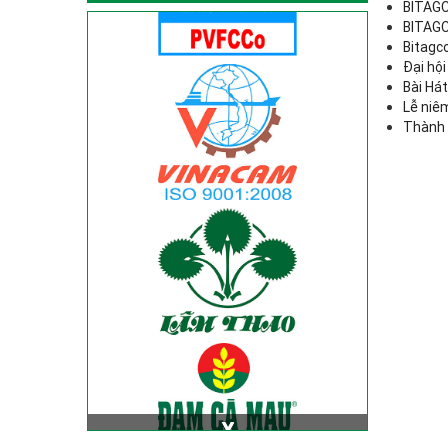
BITAGC
BITAGCO
Bitagc
Đại hội
Bài Há
Lễ niê
Thành 