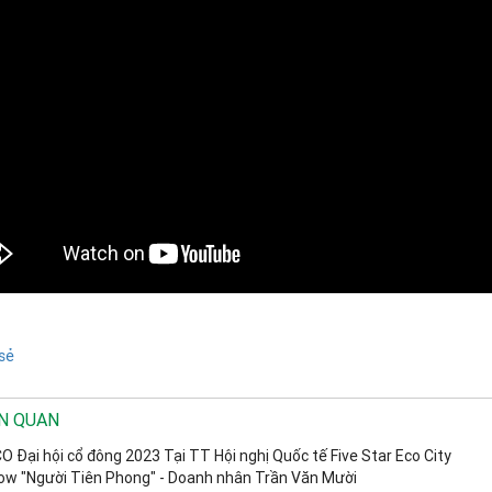
sẻ
ÊN QUAN
O Đại hội cổ đông 2023 Tại TT Hội nghị Quốc tế Five Star Eco City
ow "Người Tiên Phong" - Doanh nhân Trần Văn Mười