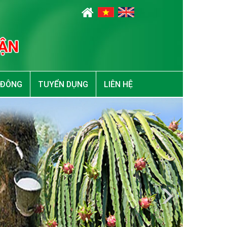
 ĐÔNG
TUYỂN DỤNG
LIÊN HỆ