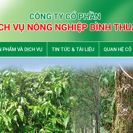
 PHẨM VÀ DỊCH VỤ
TIN TỨC & TÀI LIỆU
QUAN HỆ CỔ