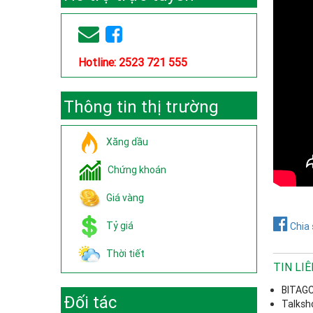
Hotline: 2523 721 555
Thông tin thị trường
Xăng dầu
Chứng khoán
Giá vàng
Tỷ giá
Chia 
Thời tiết
TIN LI
BITAGC
Đối tác
Talksh