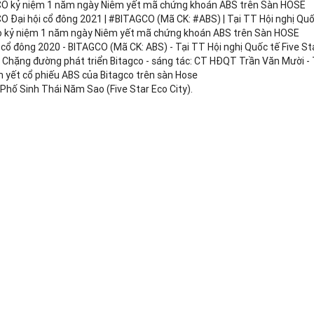
O kỷ niệm 1 năm ngày Niêm yết mã chứng khoán ABS trên Sàn HOSE
 Đại hội cổ đông 2021 | #BITAGCO​​ (Mã CK: #ABS​​) | Tại TT Hội nghị Quố
o kỷ niệm 1 năm ngày Niêm yết mã chứng khoán ABS trên Sàn HOSE
 cổ đông 2020 - BITAGCO (Mã CK: ABS) - Tại TT Hội nghị Quốc tế Five St
t Chặng đường phát triển Bitagco - sáng tác: CT HĐQT Trần Văn Mười -
m yết cổ phiếu ABS của Bitagco trên sàn Hose
Phố Sinh Thái Năm Sao (Five Star Eco City).